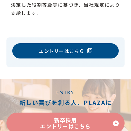
京王プラザホテルの歩み
決定した役割等級等に基づき、当社規定により
支給します。
料飲宴会部宴会サービス
宿泊部ロビーサービス
エントリーはこちら
料飲宴会部 中国料理〈南園〉
料飲宴会部〈カクテル&ティーラウンジ〉
新卒採用
調理部樹林調理
中途採用
アルバイト採用
総務部総務
宿泊部宿泊セールス
ENTRY
営業戦略室企画広報
新しい喜びを創る人、PLAZAに
新卒採用
エントリーはこちら