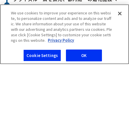
We use cookies to improve your experience on this websi
2013年
te, to personalize content and ads and to analyze our traff
ic. We share information about your use of this website
南館高級客室「
プラザリュクス
」「リュク
with our advertising and analytics partners via cookies. Ple
スラウンジ」オープン
ase click [Cookie Settings] to customize your cookie setti
ngs on this website.
Privacy Policy
「
プレミアグラン
」オープン
2016年
新卒採用
中途採用
アルバイト採用
Cookie Settings
OK
エントリー
エントリー
エントリー
2024年
本館最上階に「
SKY PLAZA IBASHO
」オー
プン