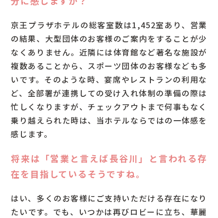
分に感じますか？
京王プラザホテルの総客室数は1,452室あり、営業
の結果、大型団体のお客様のご案内をすることが少
なくありません。近隣には体育館など著名な施設が
複数あることから、スポーツ団体のお客様なども多
京王プラザホテルの歩み
いです。そのような時、宴席やレストランの利用な
ど、全部署が連携しての受け入れ体制の準備の際は
忙しくなりますが、チェックアウトまで何事もなく
乗り越えられた時は、当ホテルならではの一体感を
料飲宴会部宴会サービス
感じます。
宿泊部ロビーサービス
料飲宴会部 中国料理〈南園〉
将来は「営業と言えば長谷川」と言われる存
料飲宴会部〈カクテル&ティーラウンジ〉
新卒採用
在を目指しているそうですね。
調理部樹林調理
中途採用
はい、多くのお客様にご支持いただける存在になり
アルバイト採用
総務部総務
たいです。でも、いつかは再びロビーに立ち、華麗
宿泊部宿泊セールス