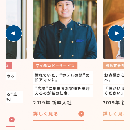
ビス
宿泊部ロビーサービス
料飲宴会部 
憧れていた、“ホテルの顔”の
お客様から愛
まとめる
ドアマンに。
へ。
。
“広場”に集まるお客様を出迎
「温かいうち
えるのが私の仕事。
ください」
める“広
テル」
2019年 新卒入社
2019年 新
詳しく見る
詳しく見る