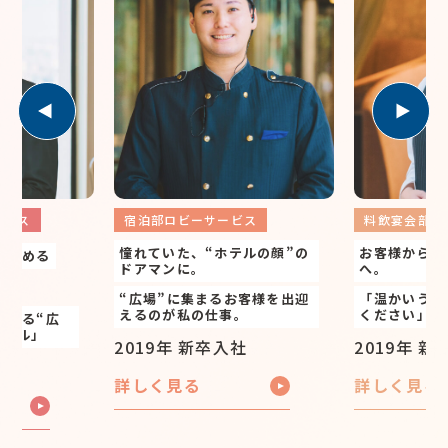
料飲
ビーサービス
料飲宴会部 中国料理〈南園〉
ウン
た、“ホテルの顔”の
お客様から愛され続ける存在
「京
に。
へ。
めな
供し
に集まるお客様を出迎
「温かいうちにお召し上がり
私の仕事。
ください」
「自
境」
 新卒入社
2019年 新卒入社
ける
る
詳しく見る
アル
詳し