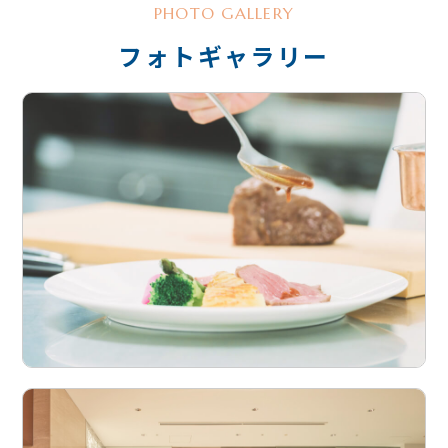
PHOTO GALLERY
フォトギャラリー
京王プラザホテルの歩み
料飲宴会部宴会サービス
宿泊部ロビーサービス
料飲宴会部 中国料理〈南園〉
料飲宴会部〈カクテル&ティーラウンジ〉
新卒採用
調理部樹林調理
中途採用
アルバイト採用
総務部総務
宿泊部宿泊セールス