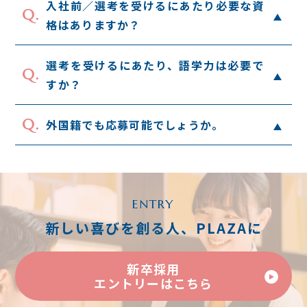
入社前／選考を受けるにあたり必要な資
Q.
格はありますか？
選考を受けるにあたり、語学力は必要で
Q.
すか？
Q.
外国籍でも応募可能でしょうか。
京王プラザホテルの歩み
ENTRY
新しい喜びを創る人、PLAZAに
料飲宴会部宴会サービス
宿泊部ロビーサービス
新卒採用
料飲宴会部 中国料理〈南園〉
エントリーはこちら
料飲宴会部〈カクテル&ティーラウンジ〉
新卒採用