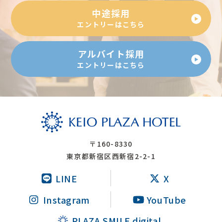
調理部樹林調理
中途採用
中途採用
アルバイト採用
総務部総務
エントリーはこちら
宿泊部宿泊セールス
アルバイト採用
営業戦略室企画広報
エントリーはこちら
〒160-8330
東京都新宿区西新宿2-2-1
LINE
X
Instagram
YouTube
PLAZA SMILE digital