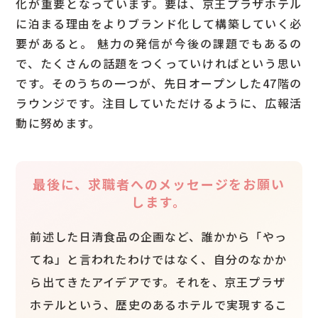
化が重要となっています。要は、京王プラザホテル
に泊まる理由をよりブランド化して構築していく必
要があると。 魅力の発信が今後の課題でもあるの
京王プラザホテルの歩み
で、たくさんの話題をつくっていければという思い
です。そのうちの一つが、先日オープンした47階の
ラウンジです。注目していただけるように、広報活
動に努めます。
料飲宴会部宴会サービス
宿泊部ロビーサービス
料飲宴会部 中国料理〈南園〉
最後に、求職者へのメッセージをお願い
します。
料飲宴会部〈カクテル&ティーラウンジ〉
新卒採用
調理部樹林調理
中途採用
前述した日清食品の企画など、誰かから「やっ
アルバイト採用
総務部総務
てね」と言われたわけではなく、自分のなかか
宿泊部宿泊セールス
ら出てきたアイデアです。それを、京王プラザ
営業戦略室企画広報
ホテルという、歴史のあるホテルで実現するこ