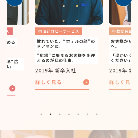
ス
宿泊部ロビーサービス
料飲宴会部 中国
憧れていた、“ホテルの顔”の
お客様から愛され
める
ドアマンに。
へ。
“広場”に集まるお客様を出迎
「温かいうちにお
えるのが私の仕事。
ください」
る“広
ル」
2019年 新卒入社
2019年 新卒入
詳しく見る
詳しく見る