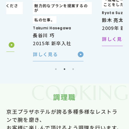
ことをしたい」
提案するの
「なんでも私
い！」
Ryota Suzuki
Kana Todoro
鈴木 亮太
轟 可奈
2009年 新卒入社
a
2017年 新
詳しく見る
社
詳しく見る
COOKING
調理職
京王プラザホテルが誇る多種多様なレストラ
ンで腕を磨き、
お客様に楽しんで頂けるよう調理を行います。