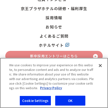
京王プラザホテルの研修・福利厚生
採用情報
お知らせ
よくあるご質問
ホテルサイト
新卒採用
エントリーはこちら
We use cookies to improve your experience on this websi
中途採用
エントリーはこちら
te, to personalize content and ads and to analyze our traff
ic. We share information about your use of this website
with our advertising and analytics partners via cookies. Ple
アルバイト採用
エントリーはこちら
ase click [Cookie Settings] to customize your cookie setti
ngs on this website.
Privacy Policy
新卒採用
中途採用
アルバイト採用
サイトマップ
個人情報保護方針
Cookie Settings
OK
エントリー
エントリー
エントリー
© 2024 Keio Plaza Hotel Co., Ltd.