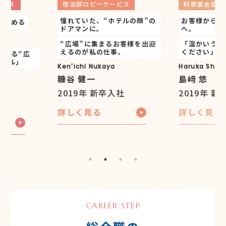
料飲宴会部〈
ビス
料飲宴会部 中国料理〈南園〉
ウンジ〉
テルの顔”の
お客様から愛され続ける存在
「京王プラザ
へ。
めない紅茶の
供したい」
お客様を出迎
「温かいうちにお召し上がり
。
ください」
「自分の夢を
境」だから、
Haruka Shimazaki
ける。
島﨑 悠
Risa Shimizu
社
2019年 新卒入社
清水 梨沙
詳しく見る
アルバイト
詳しく見る
CAREER STEP