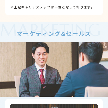
※上記キャリアステップは一例となっております。
MARKETING
マーケティング&セールス
& SALES