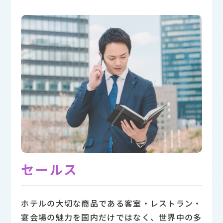
宿泊部ロビーサービス
料飲宴会部 中国料理〈南園〉
料飲宴会部〈カクテル&ティーラウンジ〉
新卒採用
調理部樹林調理
中途採用
アルバイト採用
総務部総務
宿泊部宿泊セールス
営業戦略室企画広報
セールス
ホテルの大切な商品である客室・レストラン・
宴会場の魅力を国内だけではなく、世界中の多