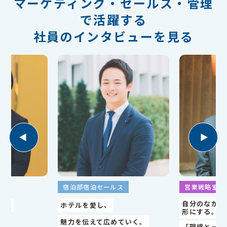
マーケティング・セールス・管理
で活躍する
社員のインタビューを見る
ス
営業戦略室企画広報
総務部総務
自分のなかに眠るアイデアを
全ての社員を
形にする。
ていく。
縁の下の力持
「現場と一緒にワクワクする