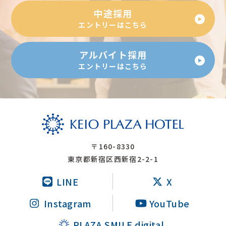
調理部樹林調理
中途採用
中途採用
アルバイト採用
総務部総務
エントリーはこちら
宿泊部宿泊セールス
アルバイト採用
営業戦略室企画広報
エントリーはこちら
〒160-8330
東京都新宿区西新宿2-2-1
LINE
X
Instagram
YouTube
PLAZA SMILE digital