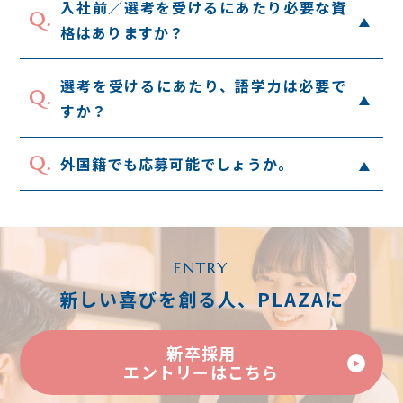
入社前／選考を受けるにあたり必要な資
Q.
格はありますか？
選考を受けるにあたり、語学力は必要で
Q.
すか？
Q.
外国籍でも応募可能でしょうか。
京王プラザホテルの歩み
ENTRY
新しい喜びを創る人、PLAZAに
料飲宴会部宴会サービス
宿泊部ロビーサービス
新卒採用
料飲宴会部 中国料理〈南園〉
エントリーはこちら
料飲宴会部〈カクテル&ティーラウンジ〉
新卒採用