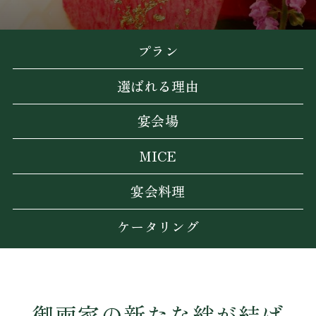
プラン
選ばれる理由
宴会場
MICE
宴会料理
ケータリング
御両家の新たな絆が結ば