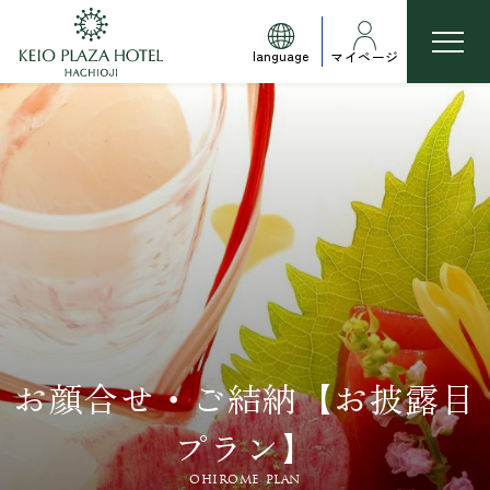
language
マイページ
お顔合せ・ご結納【お披露目
プラン】
ohirome plan