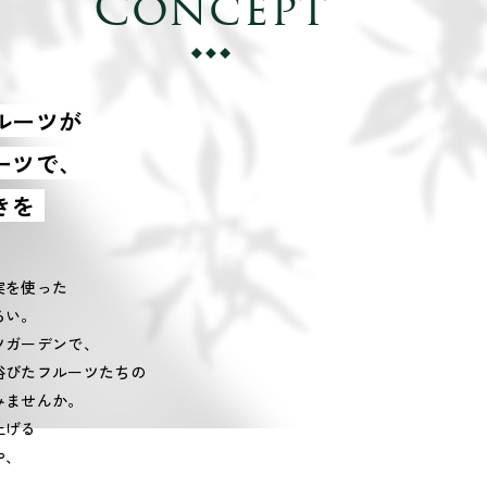
Concept
ルーツが
ーツで、
きを
実を使った
ろい。
ツガーデンで、
浴びたフルーツたちの
みませんか。
上げる
や、