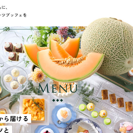
もに、
ーツブッフェを
Menu
から届ける
ツと