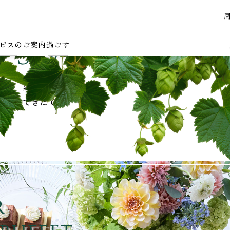
ビスのご案内
過ごす
L
夏の果実を
できたてスイーツで
r