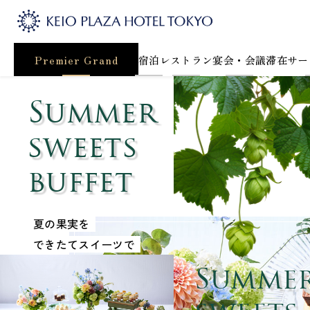
Premier Grand
宿泊
レストラン
宴会・会議
滞在サー
Summer
sweets
buffet
夏の果実を
できたてスイーツで
Summe