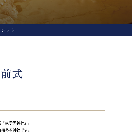
フレット
人前式
域「成子天神社」。
由緒ある神社です。