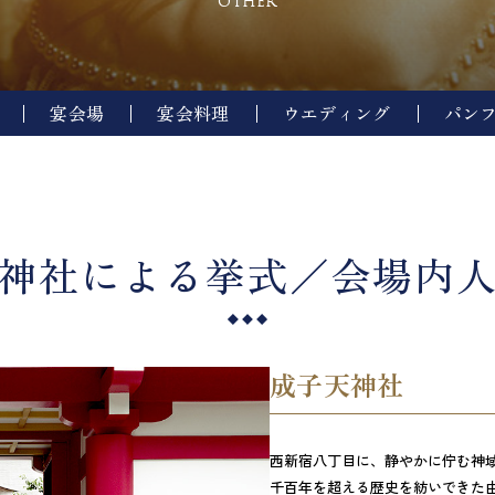
OTHER
宴会場
宴会料理
ウエディング
パン
神社による挙式／会場内
成子天神社
西新宿八丁目に、静やかに佇む神
千百年を超える歴史を紡いできた