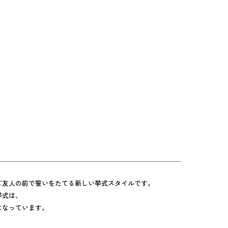
ご友人の前で誓いをたてる新しい挙式スタイルです。
挙式は、
になっています。