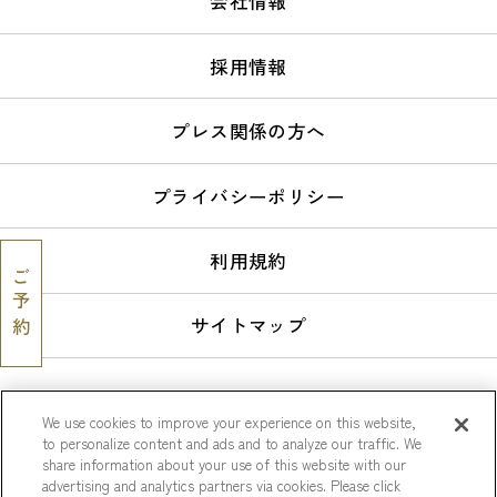
会社情報
採用情報
プレス関係の方へ
プライバシーポリシー
利用規約
ご
予約
サイトマップ
We use cookies to improve your experience on this website,
to personalize content and ads and to analyze our traffic. We
share information about your use of this website with our
© Keio Plaza Hotel Co., Ltd.
advertising and analytics partners via cookies. Please click