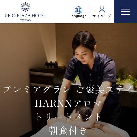
language
マイページ
プレミアグラン ご褒美ステイ
HARNNアロマ
トリートメント
朝食付き