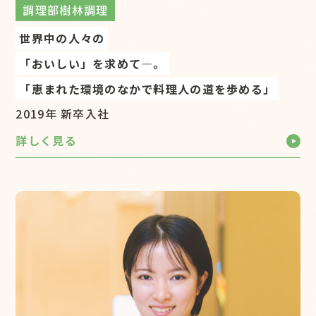
調理部樹林調理
世界中の人々の
料飲宴会部宴会サービス
「おいしい」を求めて―。
宿泊部ロビーサービス
「恵まれた環境のなかで料理人の道を歩める」
料飲宴会部 中国料理〈南園〉
2019年 新卒入社
料飲宴会部〈カクテル&ティーラウンジ〉
新卒採用
詳しく見る
調理部樹林調理
中途採用
アルバイト採用
総務部総務
宿泊部宿泊セールス
営業戦略室企画広報